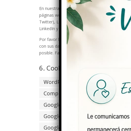
En nuestra web hemos incluido contenido de Fa
páginas web (p.ej.: «Me gusta», «Pinear») o comp
Twitter), LinkedIn y WhatsApp. Este contenido e
LinkedIn y WhatsApp y guarda cookies. Este con
Por favor lea la política de privacidad de esta
con sus datos (personales) que procesan usand
posible. Facebook, X (Formerly Twitter), Linked
6. Cookies usadas
WordPress
Complianz
Google Analytics
Google Fonts
Google reCAPTCHA