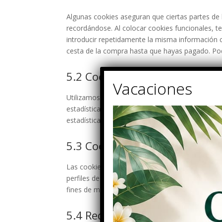
Algunas cookies aseguran que ciertas partes de 
recordándose. Al colocar cookies funcionales, te
introducir repetidamente la misma información c
cesta de la compra hasta que hayas pagado. Po
5.2 Cookies de estadísticas
Utilizamos cookies estadísticas para optimizar l
estadísticas obtenemos información sobre el us
estadísticas.
5.3 Cookies de marketing/seg
Las cookies de marketing/seguimiento son cooki
perfiles de usuario para mostrar publicidad o p
fines de marketing similares.
5.4 Redes sociales