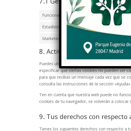
7.1 Gestiona tus ajustes de c
Funcional
Estadísticas
Marketing
8. Activación/desactivación y 
Puedes utilizar tu navegador de Internet para 
especificar que ciertas cookies no pueden ser c
para que recibas un mensaje cada vez que se co
consulta las instrucciones de la sección «Ayuda
Ten en cuenta que nuestra web puede no funciona
cookies de tu navegador, se volverán a colocar 
9. Tus derechos con respecto 
Tienes los siguientes derechos con respecto a t