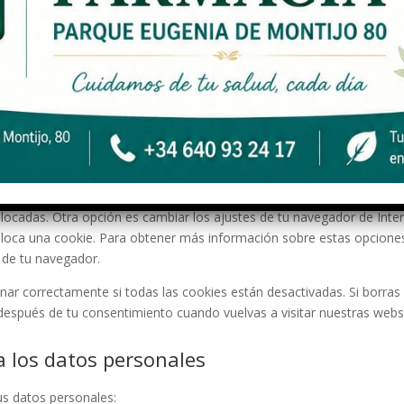
onsentimiento
Siempre activo
Es
Ma
borrado de cookies
eliminar las cookies de forma automática o manual. También puedes
olocadas. Otra opción es cambiar los ajustes de tu navegador de Inte
loca una cookie. Para obtener más información sobre estas opcione
» de tu navegador.
r correctamente si todas las cookies están desactivadas. Si borras 
después de tu consentimiento cuando vuelvas a visitar nuestras webs
a los datos personales
us datos personales: