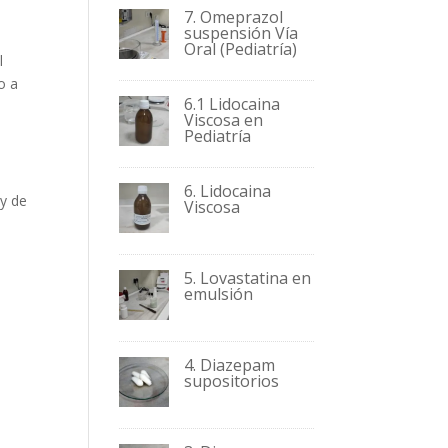
7. Omeprazol
suspensión Vía
Oral (Pediatría)
l
o a
6.1 Lidocaina
Viscosa en
Pediatría
6. Lidocaina
 y de
Viscosa
5. Lovastatina en
emulsión
4. Diazepam
supositorios