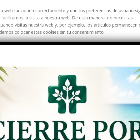
la web funcionen correctamente y que tus preferencias de usuario si
 facilitamos la visita a nuestra web. De esta manera, no necesitas
uando visitas nuestra web y, por ejemplo, los artículos permanecen 
demos colocar estas cookies sin tu consentimiento.
a experiencia de la web para nuestros usuarios. Con estas cookies
o de nuestra web. Te pedimos tu permiso para colocar cookies de
uimiento
es, o cualquier otra forma de almacenamiento local, usadas para cr
ara hacer el seguimiento del usuario en esta web o en varias webs con