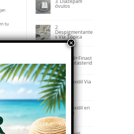
3. Diazepam
óvulos
gan
en tu
2.
Despigmentante
s Vía Tópica
1.3
Minoxidil+Finast
erida/Dutasterid
a
1.2 Minoxidil Via
Oral
ear
1.1 Minoxidil en
Solución
1. Minoxidil