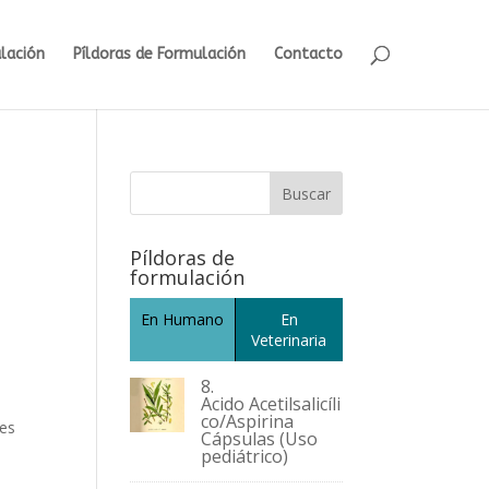
lación
Píldoras de Formulación
Contacto
Buscar
Píldoras de
formulación
En Humano
En
Veterinaria
8.
Acido Acetilsalicíli
co/Aspirina
ies
Cápsulas (Uso
pediátrico)