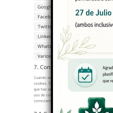
Google Maps
Facebook
Twitter
LinkedIn
WhatsApp
Varios
7. Consentimiento
Cuando visites nuestra web por primera vez, t
cookies. Tan pronto como hagas clic en «Guarda
que has seleccionado en la ventana emergente, t
uso de cookies a través de tu navegador, pero, 
correctamente.