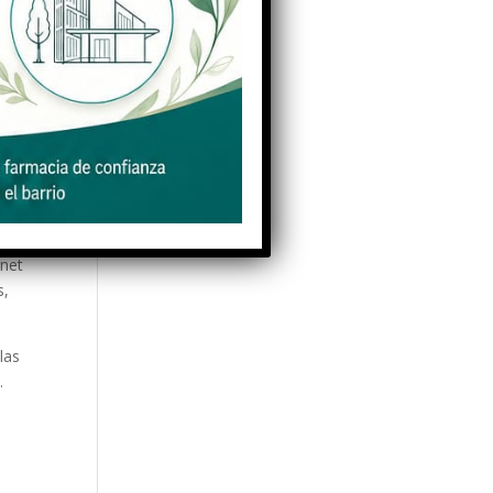
tadísticas
rketing
rnet
s,
las
.